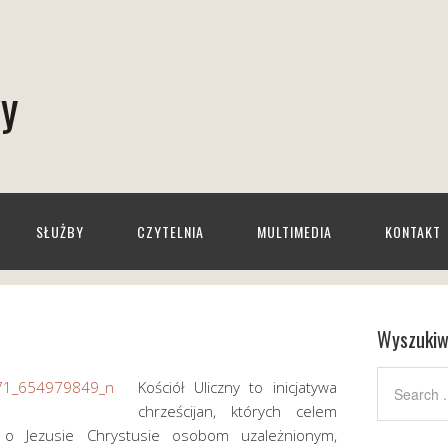
wy
SŁUŻBY
CZYTELNIA
MULTIMEDIA
KONTAKT
Wyszukiw
Kościół Uliczny to inicjatywa
chrześcijan, których celem
 o Jezusie Chrystusie osobom uzależnionym,