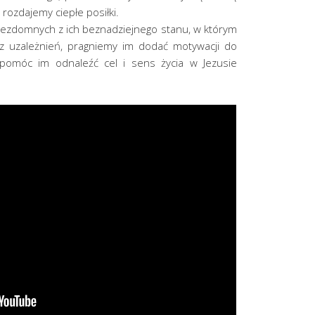
rozdajemy ciepłe posiłki.
bezdomnych z ich beznadziejnego stanu, w którym
z uzależnień, pragniemy im dodać motywacji do
 pomóc im odnaleźć cel i sens życia w Jezusie