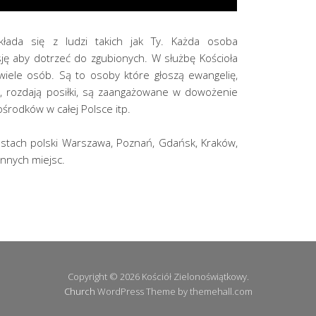
kłada się z ludzi takich jak Ty. Każda osoba
ę aby dotrzeć do zgubionych. W służbę Kościoła
wiele osób. Są to osoby które głoszą ewangelię,
ę, rozdają posiłki, są zaangażowane w dowożenie
środków w całej Polsce itp.
iastach polski Warszawa, Poznań, Gdańsk, Kraków,
 innych miejsc.
Copyright © 2026 Kościół Zielonoświątkowy.
Church
WordPress Theme by themehall.com