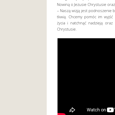
Nowiną o Jezusie Chrystusie oraz 
– Naszą wizją jest podnoszenie 
tkwią. Chcemy pomóc im wyjść 
życia i natchnąć nadzieją oraz
Chrystusie.