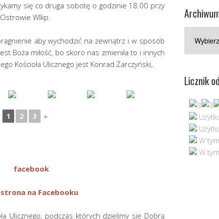
kamy się co druga sobotę o godzinie 18.00 przy
Archiwum
 Ostrowie Wlkp.
Archiwum
pragnienie aby wychodzić na zewnątrz i w sposób
wpisów
est Boża miłość, bo skoro nas zmieniła to i innych
go Kościoła Ulicznego jest Konrad Żarczyński,.
Licznik o
1
2
3
►
Użytko
Użytko
W tym 
W tym
 strona na Facebooku
ła Ulicznego, podczas których dzielimy się Dobrą